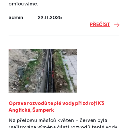
omlouváme.
admin
22.11.2025
PŘEČÍST
Oprava rozvodů teplé vody při zdroji K3
Anglická, Šumperk
Na přelomu měsíců květen – červen byla
realizována výměna části rozvodů teplé vody